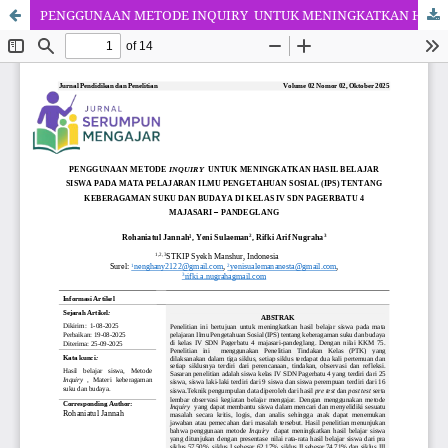
PENGGUNAAN METODE INQUIRY UNTUK MENINGKATKAN HASIL BELAJAR SISWA PADA MATA PELAJARAN ILMU PENGETAHUAN SOSIAL (IPS) TENTANG KEBERAGAMAN SUKU DAN BUDAYA DI KELAS IV SDN PAGERBATU 4 MAJASARI – PANDEGLANG