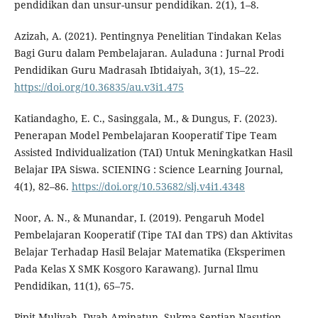
pendidikan dan unsur-unsur pendidikan. 2(1), 1–8.
Azizah, A. (2021). Pentingnya Penelitian Tindakan Kelas
Bagi Guru dalam Pembelajaran. Auladuna : Jurnal Prodi
Pendidikan Guru Madrasah Ibtidaiyah, 3(1), 15–22.
https://doi.org/10.36835/au.v3i1.475
Katiandagho, E. C., Sasinggala, M., & Dungus, F. (2023).
Penerapan Model Pembelajaran Kooperatif Tipe Team
Assisted Individualization (TAI) Untuk Meningkatkan Hasil
Belajar IPA Siswa. SCIENING : Science Learning Journal,
4(1), 82–86.
https://doi.org/10.53682/slj.v4i1.4348
Noor, A. N., & Munandar, I. (2019). Pengaruh Model
Pembelajaran Kooperatif (Tipe TAI dan TPS) dan Aktivitas
Belajar Terhadap Hasil Belajar Matematika (Eksperimen
Pada Kelas X SMK Kosgoro Karawang). Jurnal Ilmu
Pendidikan, 11(1), 65–75.
Pipit Muliyah, Dyah Aminatun, Sukma Septian Nasution,