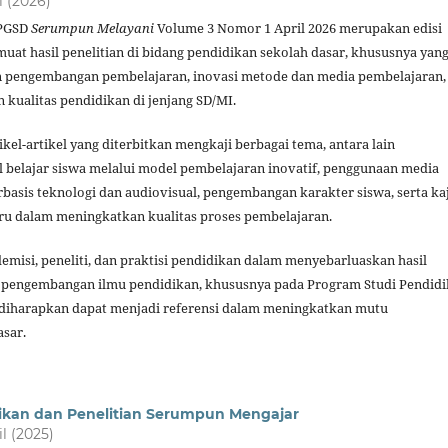
il (2026)
 PGSD
Serumpun Melayani
Volume 3 Nomor 1 April 2026 merupakan edisi
uat hasil penelitian di bidang pendidikan sekolah dasar, khususnya yan
n pengembangan pembelajaran, inovasi metode dan media pembelajaran,
 kualitas pendidikan di jenjang SD/MI.
rtikel-artikel yang diterbitkan mengkaji berbagai tema, antara lain
l belajar siswa melalui model pembelajaran inovatif, penggunaan media
basis teknologi dan audiovisual, pengembangan karakter siswa, serta ka
ru dalam meningkatkan kualitas proses pembelajaran.
emisi, peneliti, dan praktisi pendidikan dalam menyebarluaskan hasil
m pengembangan ilmu pendidikan, khususnya pada Program Studi Pendid
uga diharapkan dapat menjadi referensi dalam meningkatkan mutu
asar.
ikan dan Penelitian Serumpun Mengajar
il (2025)