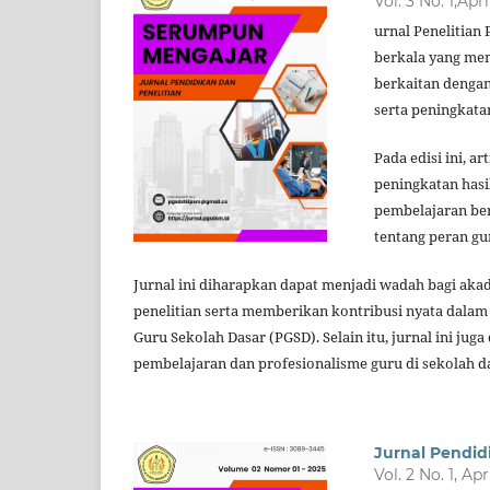
Vol. 3 No. 1,Apr
urnal Penelitian
berkala yang mem
berkaitan denga
serta peningkatan
Pada edisi ini, a
peningkatan hasi
pembelajaran ber
tentang peran gu
Jurnal ini diharapkan dapat menjadi wadah bagi akad
penelitian serta memberikan kontribusi nyata dala
Guru Sekolah Dasar (PGSD). Selain itu, jurnal ini j
pembelajaran dan profesionalisme guru di sekolah d
Jurnal Pendid
Vol. 2 No. 1, Apr