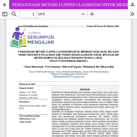
PENGGUNAAN METODE FLIPPED CLASSROOM UNTUK MENINGKATKAN HASIL BELAJAR SISWA